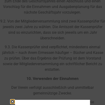
zum Ende des Geschäftsjahres einen Abschluss und einen
Vorschlag für die Einnahmen und Ausgabenplanung für das
nächste Geschäftsjahr vorzulegen.
9.2. Von der Mitgliederversammlung sind zwei Kassenprüfer für
jeweils zwei Jahre zu wählen. Die Amtszeit der Kassenprüfer
sind so einzurichten, dass sie sich jeweils um ein Jahr
überschneiden.
9.3. Die Kassenprüfer sind verpflichtet, mindestens einmal
jährlich – nach ihrem Ermessen häufiger – Bücher und Kasse
zu prüfen. Über das Ergebnis der Prüfung ist dem Vorstand
sowie der Mitgliederversammlung ein schriftlicher Bericht zu
erstatten.
10. Verwenden der Einnahmen
Der Verein verfolgt ausschließlich und unmittelbar
gemeinnützige Zwecke.
Er ist selbstlos tätig; er verfolgt nicht in erster Linie