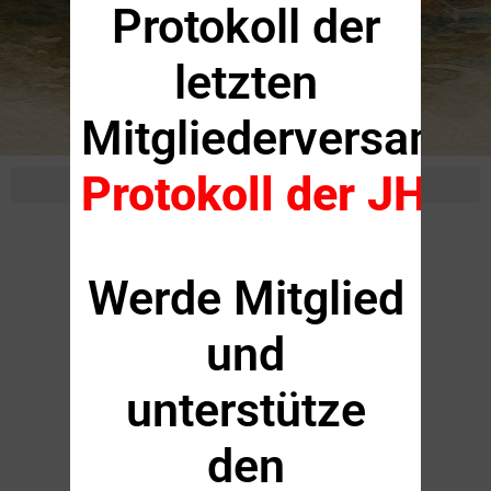
Protokoll der
letzten
Mitgliederversamm
Protokoll der JHV A
Diese Seite ist
Werde Mitglied
in Bearbeitung
und
unterstütze
Alle Rechte vorbehalten
den